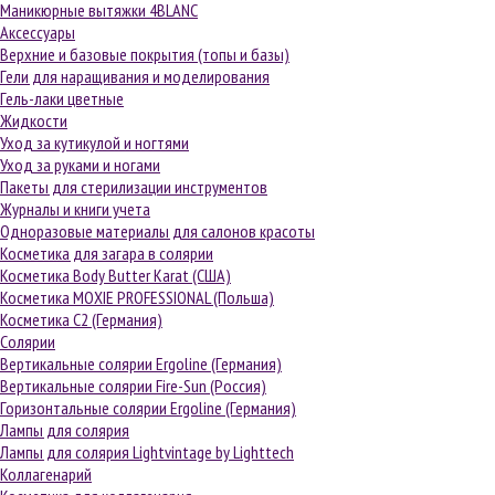
Маникюрные вытяжки 4BLANC
Аксессуары
Верхние и базовые покрытия (топы и базы)
Гели для наращивания и моделирования
Гель-лаки цветные
Жидкости
Уход за кутикулой и ногтями
Уход за руками и ногами
Пакеты для стерилизации инструментов
Журналы и книги учета
Одноразовые материалы для салонов красоты
Косметика для загара в солярии
Косметика Body Butter Karat (США)
Косметика MOXIE PROFESSIONAL (Польша)
Косметика С2 (Германия)
Солярии
Вертикальные солярии Ergoline (Германия)
Вертикальные солярии Fire-Sun (Россия)
Горизонтальные солярии Ergoline (Германия)
Лампы для солярия
Лампы для солярия Lightvintage by Lighttech
Коллагенарий