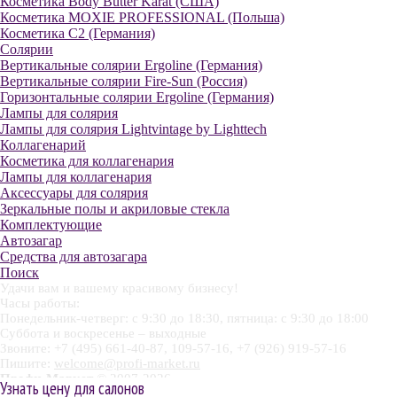
Косметика Body Butter Karat (США)
Косметика MOXIE PROFESSIONAL (Польша)
Косметика С2 (Германия)
Солярии
Вертикальные солярии Ergoline (Германия)
Вертикальные солярии Fire-Sun (Россия)
Горизонтальные солярии Ergoline (Германия)
Лампы для солярия
Лампы для солярия Lightvintage by Lighttech
Коллагенарий
Косметика для коллагенария
Лампы для коллагенария
Аксессуары для солярия
Зеркальные полы и акриловые стекла
Комплектующие
Автозагар
Средства для автозагара
Поиск
Удачи вам и вашему красивому бизнесу!
Часы работы:
Понедельник-четверг: с 9:30 до 18:30, пятница: с 9:30 до 18:00
Суббота и воскресенье – выходные
Звоните: +7 (495) 661-40-87, 109-57-16, +7 (926) 919-57-16
Пишите:
welcome@profi-market.ru
Профи-Маркет
© 2007-2026
Узнать цену для салонов