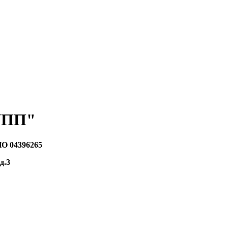
УПП"
ПО 04396265
д.3