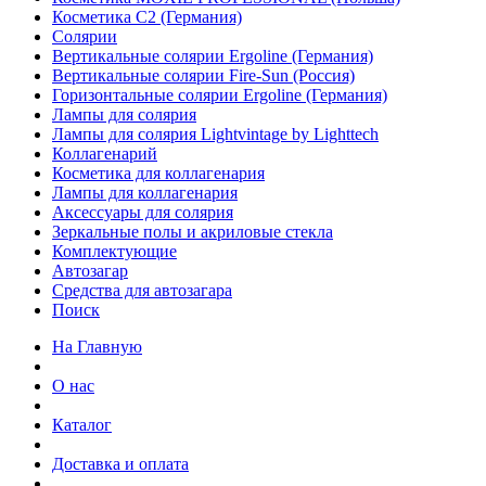
Косметика С2 (Германия)
Солярии
Вертикальные солярии Ergoline (Германия)
Вертикальные солярии Fire-Sun (Россия)
Горизонтальные солярии Ergoline (Германия)
Лампы для солярия
Лампы для солярия Lightvintage by Lighttech
Коллагенарий
Косметика для коллагенария
Лампы для коллагенария
Аксессуары для солярия
Зеркальные полы и акриловые стекла
Комплектующие
Автозагар
Средства для автозагара
Поиск
На Главную
О нас
Каталог
Доставка и оплата