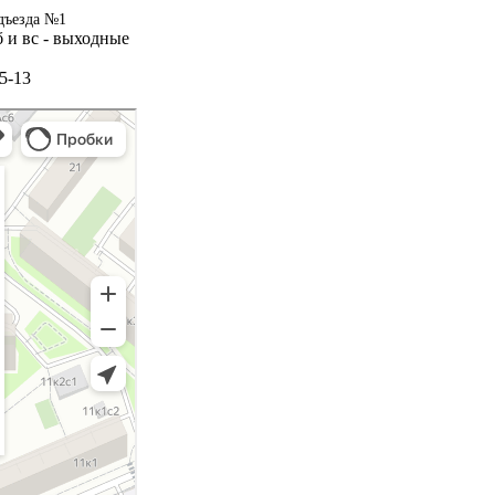
одъезда №1
сб и вс - выходные
35-13