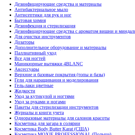
Дезинфицирующие средства и материалы
Антибактериальное мыло
Антисептики для рук и ног
Бытовая химия
Дезинфекция и стерилизация
Дезинфицирующие средства с ароматом вишни и миндал
Для очистки инструментов
Дозаторы
Дополнительное оборудование и материалы
Паллиативный уход
Все для ногтей
Маникюрные вытяжки 4BLANC
Аксессуары
Верхние и базовые покрытия (топы и базы)
Гели для наращивания и моделирования
Гель-лаки цветные
Жидкости
Уход за кутикулой и ногтями
Уход за руками и ногами
Пакеты для стерилизации инструментов
Журналы и книги учета
Одноразовые материалы для салонов красоты
Косметика для загара в солярии
Косметика Body Butter Karat (США)
Косметика MOXIE PROFESSIONAL (Польша)