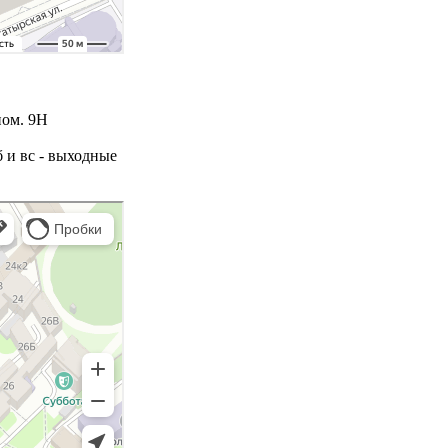
пом. 9Н
сб и вс - выходные