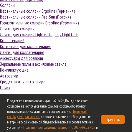
Солярии
Вертикальные солярии Ergoline (Германия)
Вертикальные солярии Fire-Sun (Россия)
Горизонтальные солярии Ergoline (Германия)
Лампы для солярия
Лампы для солярия Lightvintage by Lighttech
Коллагенарий
Косметика для коллагенария
Лампы для коллагенария
Аксессуары для солярия
Зеркальные полы и акриловые стекла
Комплектующие
Автозагар
Средства для автозагара
Поиск
Удачи вам и вашему красивому бизнесу!
Продолжая использовать данный сайт, Вы даете свое
Часы работы:
согласие на использование файлов cookie, обработку
Понедельник-четверг: с 9:30 до 18:30, пятница: с 9:30 до 18:00
пользовательских данных в соответствии с
Политикой
Суббота и воскресенье – выходные
конфиденциальности
, а также согласие на сбор данных
Принять
Звоните: +7 (495) 661-40-87, 109-57-16, +7 (926) 919-57-16
метрической системой Яндекс.Метрика в соответствии с
Пишите:
welcome@profi-market.ru
условиями
Политики конфиденциальности ООО «ЯНДЕКС»
в